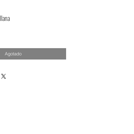
llana
o
Agotado