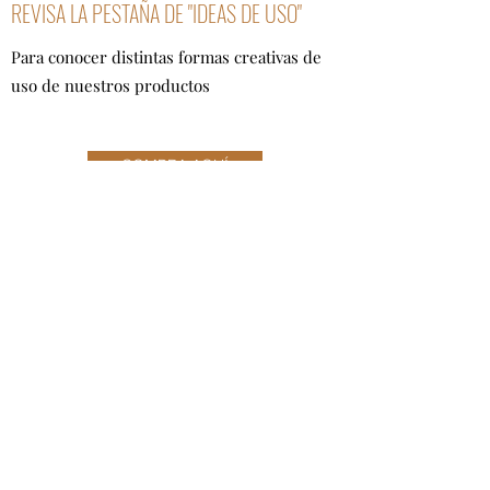
REVISA LA PESTAÑA DE "IDEAS DE USO"
Para conocer distintas formas creativas de
uso de nuestros productos
COMPRA AQUÍ
SUSCRÍBETE A NUESTRO NEWSLETTER
¡Registrate para saber de
nuevos productos, descuentos,
campañas y mucho más!
Enviar